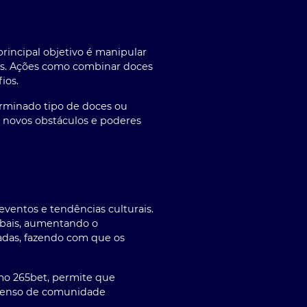
incipal objetivo é manipular
ais. Ações como combinar doces
ios.
erminado tipo de doces ou
, novos obstáculos e poderes
entos e tendências culturais.
obais, aumentando o
adas, fazendo com que os
omo
265bet
, permite que
 senso de comunidade