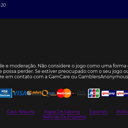
-20
de e moderação. Não considere o jogo como uma forma d
 possa perder. Se estiver preocupado com o seu jogo ou 
tre em contato com a
GamCare
ou
GamblersAnonymou
Caça-Níqueis
Jogos De Sabong
Esportes
Polít
Notícias Da Empresa