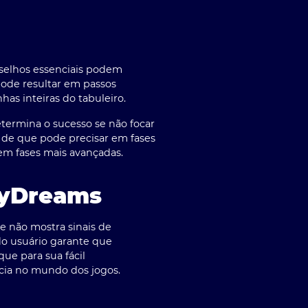
selhos essenciais podem
pode resultar em passos
as inteiras do tabuleiro.
etermina o sucesso se não focar
os de que pode precisar em fases
em fases mais avançadas.
dyDreams
e não mostra sinais de
do usuário garante que
ue para sua fácil
cia no mundo dos jogos.