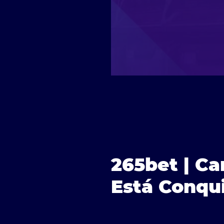
265bet | C
Está Conqu