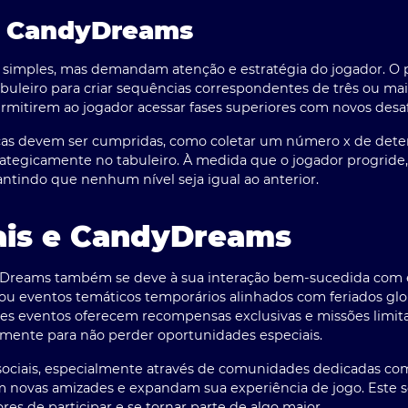
o CandyDreams
simples, mas demandam atenção e estratégia do jogador. O pr
tabuleiro para criar sequências correspondentes de três ou m
mitirem ao jogador acessar fases superiores com novos desaf
ficas devem ser cumpridas, como coletar um número x de det
rategicamente no tabuleiro. À medida que o jogador progride
rantindo que nenhum nível seja igual ao anterior.
ais e CandyDreams
yDreams também se deve à sua interação bem-sucedida com ev
çou eventos temáticos temporários alinhados com feriados gl
tes eventos oferecem recompensas exclusivas e missões limit
mente para não perder oportunidades especiais.
sociais, especialmente através de comunidades dedicadas c
am novas amizades e expandam sua experiência de jogo. Este
es de participar e se tornar parte de algo maior.