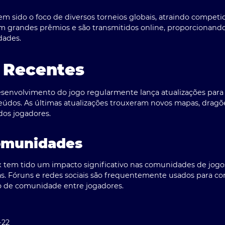
 sido o foco de diversos torneios globais, atraindo competid
 grandes prêmios e são transmitidos online, proporcionand
dades.
 Recentes
senvolvimento do jogo regularmente lança atualizações para
eúdos. As últimas atualizações trouxeram novos mapas, dragõ
dos jogadores.
omunidades
 tem tido um impacto significativo nas comunidades de jog
as. Fóruns e redes sociais são frequentemente usados para com
o de comunidade entre jogadores.
-22