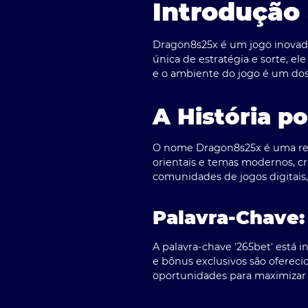
Introdução
Dragon8s25x é um jogo inovad
única de estratégia e sorte, e
e o ambiente do jogo é um dos 
A História p
O nome Dragon8s25x é uma refe
orientais e temas modernos, c
comunidades de jogos digitais,
Palavra-Chave:
A palavra-chave '265bet' está
e bônus exclusivos são ofereci
oportunidades para maximizar 