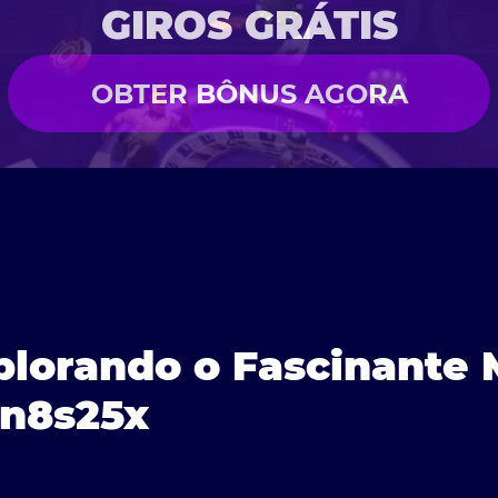
GIROS GRÁTIS
OBTER BÔNUS AGORA
xplorando o Fascinante
n8s25x