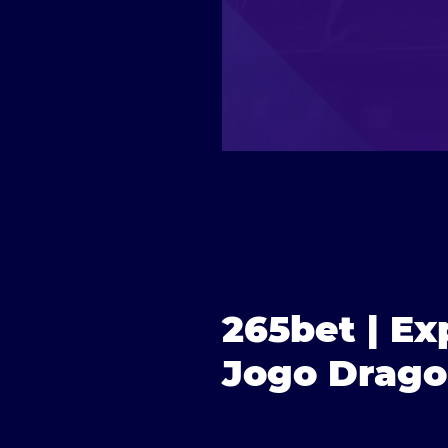
265bet | E
Jogo Drago