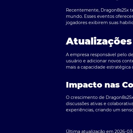
Recentemente, Dragon8s25x tem
mundo. Esses eventos oferecem
jogadores exibirem suas habili
Atualizações
A empresa responsável pelo de
usuário e adicionar novos cont
mais a capacidade estratégica 
Impacto nas C
O crescimento de Dragon8s25x
discussões ativas e colaborativ
experiências, criando um sens
Última atualização em 2026-03