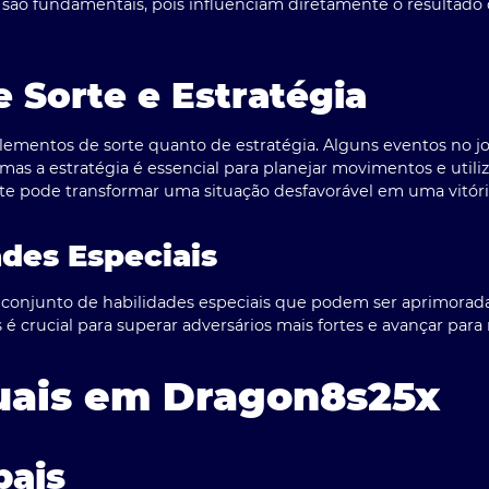
s são fundamentais, pois influenciam diretamente o resultado 
 Sorte e Estratégia
lementos de sorte quanto de estratégia. Alguns eventos no 
 mas a estratégia é essencial para planejar movimentos e uti
ente pode transformar uma situação desfavorável em uma vitór
ades Especiais
 conjunto de habilidades especiais que podem ser aprimorad
 é crucial para superar adversários mais fortes e avançar para 
uais em Dragon8s25x
bais