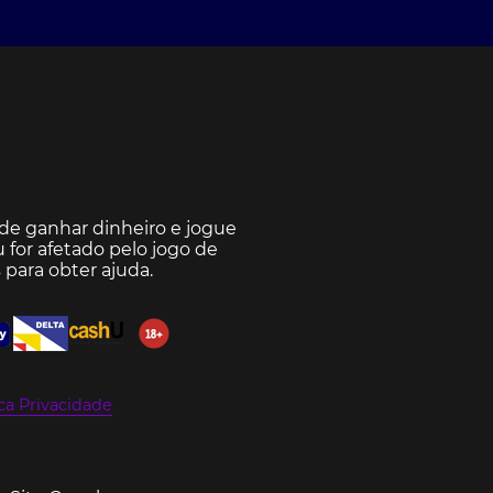
e ganhar dinheiro e jogue
for afetado pelo jogo de
s
para obter ajuda.
ica Privacidade