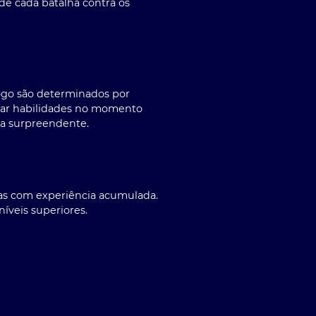
de cada batalha contra os
jogo são determinados por
lizar habilidades no momento
ia surpreendente.
as com experiência acumulada.
níveis superiores.