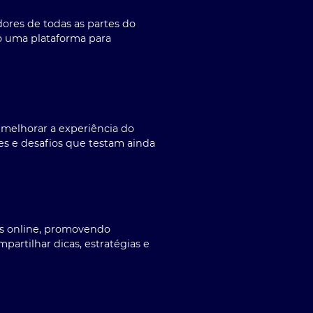
ores de todas as partes do
o uma plataforma para
 melhorar a experiência do
es e desafios que testam ainda
os online, promovendo
partilhar dicas, estratégias e