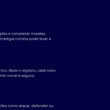
gões e completar missões.
ratégia correta pode levar à
ico. Após o registro, cada novo
te inicial é seguro,
ções como atacar, defender ou