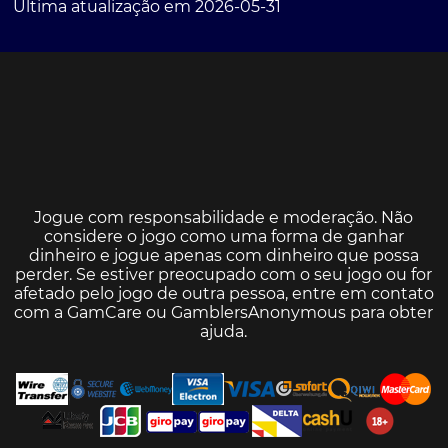
Última atualização em 2026-05-31
Jogue com responsabilidade e moderação. Não
considere o jogo como uma forma de ganhar
dinheiro e jogue apenas com dinheiro que possa
perder. Se estiver preocupado com o seu jogo ou for
afetado pelo jogo de outra pessoa, entre em contato
com a
GamCare
ou
GamblersAnonymous
para obter
ajuda.