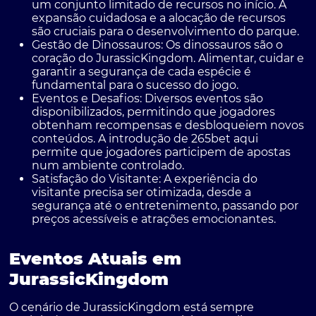
um conjunto limitado de recursos no início. A
expansão cuidadosa e a alocação de recursos
são cruciais para o desenvolvimento do parque.
Gestão de Dinossauros:
Os dinossauros são o
coração do JurassicKingdom. Alimentar, cuidar e
garantir a segurança de cada espécie é
fundamental para o sucesso do jogo.
Eventos e Desafios:
Diversos eventos são
disponibilizados, permitindo que jogadores
obtenham recompensas e desbloqueiem novos
conteúdos. A introdução de 265bet aqui
permite que jogadores participem de apostas
num ambiente controlado.
Satisfação do Visitante:
A experiência do
visitante precisa ser otimizada, desde a
segurança até o entretenimento, passando por
preços acessíveis e atrações emocionantes.
Eventos Atuais em
JurassicKingdom
O cenário de JurassicKingdom está sempre