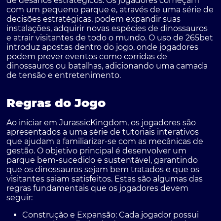
de desafios estratégicos. Os jogadores começam
com um pequeno parque e, através de uma série de
decisões estratégicas, podem expandir suas
instalações, adquirir novas espécies de dinossauros
e atrair visitantes de todo o mundo. O uso de 265bet
introduz apostas dentro do jogo, onde jogadores
podem prever eventos como corridas de
dinossauros ou batalhas, adicionando uma camada
de tensão e entretenimento.
Regras do Jogo
Ao iniciar em JurassicKingdom, os jogadores são
apresentados a uma série de tutoriais interativos
que ajudam a familiarizar-se com as mecânicas de
gestão. O objetivo principal é desenvolver um
parque bem-sucedido e sustentável, garantindo
que os dinossauros sejam bem tratados e que os
visitantes saiam satisfeitos. Estas são algumas das
regras fundamentais que os jogadores devem
seguir:
Construção e Expansão:
Cada jogador possui