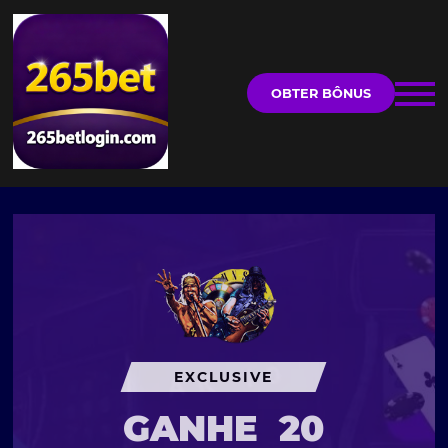
OBTER BÔNUS
EXCLUSIVE
GANHE
20