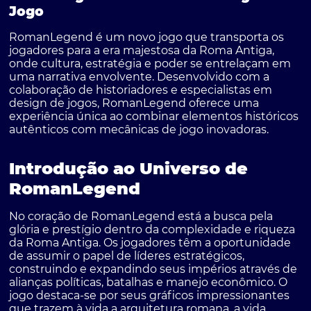
Jogo
RomanLegend
é um novo jogo que transporta os
jogadores para a era majestosa da Roma Antiga,
onde cultura, estratégia e poder se entrelaçam em
uma narrativa envolvente. Desenvolvido com a
colaboração de historiadores e especialistas em
design de jogos, RomanLegend oferece uma
experiência única ao combinar elementos históricos
autênticos com mecânicas de jogo inovadoras.
Introdução ao Universo de
RomanLegend
No coração de RomanLegend está a busca pela
glória e prestígio dentro da complexidade e riqueza
da Roma Antiga. Os jogadores têm a oportunidade
de assumir o papel de líderes estratégicos,
construindo e expandindo seus impérios através de
alianças políticas, batalhas e manejo econômico. O
jogo destaca-se por seus gráficos impressionantes
que trazem à vida a arquitetura romana, a vida