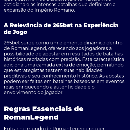
cotidiana e as intensas batalhas que definiram a
expansão do Império Romano.
A Relevância de 265bet na Experiência
de Jogo
265bet
surge como um elemento dinâmico dentro
de RomanLegend, oferecendo aos jogadores a
possibilidade de apostar em resultados de batalhas
históricas recriadas com precisão. Esta característica
adiciona uma camada extra de emoção, permitindo
que estrategistas testem suas habilidades
preditivas e seu conhecimento histórico. As apostas
podem ser feitas em batalhas baseadas em eventos
reais enriquecendo a autenticidade e o
envolvimento do jogador.
Regras Essenciais de
RomanLegend
Entrar no mundo de RomanLegend requer