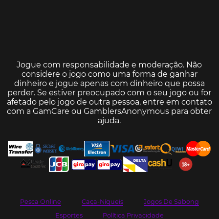
Jogue com responsabilidade e moderação. Não
considere o jogo como uma forma de ganhar
dinheiro e jogue apenas com dinheiro que possa
perder. Se estiver preocupado com o seu jogo ou for
afetado pelo jogo de outra pessoa, entre em contato
com a
GamCare
ou
GamblersAnonymous
para obter
ajuda.
Pesca Online
Caça-Níqueis
Jogos De Sabong
Esportes
Política Privacidade