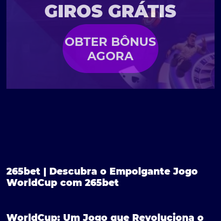
GIROS GRÁTIS
OBTER BÔNUS
AGORA
265bet | Descubra o Empolgante Jogo
WorldCup com 265bet
WorldCup: Um Jogo que Revoluciona o