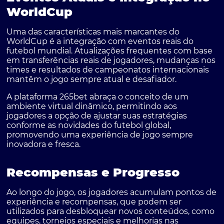
WorldCup
Uma das características mais marcantes do
WorldCup é a integração com eventos reais do
futebol mundial. Atualizações frequentes com base
em transferências reais de jogadores, mudanças nos
times e resultados de campeonatos internacionais
mantêm o jogo sempre atual e desafiador.
A plataforma 265bet abraça o conceito de um
ambiente virtual dinâmico, permitindo aos
jogadores a opção de ajustar suas estratégias
conforme as novidades do futebol global,
promovendo uma experiência de jogo sempre
inovadora e fresca.
Recompensas e Progresso
Ao longo do jogo, os jogadores acumulam pontos de
experiência e recompensas, que podem ser
utilizados para desbloquear novos conteúdos, como
equipes, torneios especiais e melhorias nas