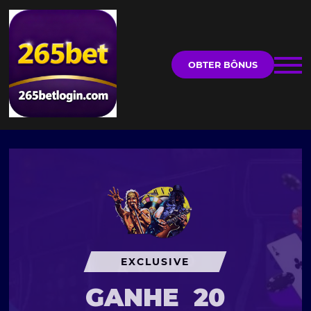
OBTER BÔNUS
EXCLUSIVE
GANHE
20