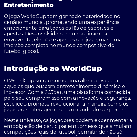
Entretenimento
O jogo
WorldCup
tem ganhado notoriedade no
cenário mundial, prometendo uma experiência
emocionante para todos os fãs de esportes e
apostas. Desenvolvido com uma dinâmica
envolvente, ele não é apenas um jogo, mas uma
imersão completa no mundo competitivo do
futebol global.
Introdução ao WorldCup
O WorldCup surgiu como uma alternativa para
aqueles que buscam entretenimento dinâmico e
inovador. Com a
265bet
, uma plataforma conhecida
pelo seu compromisso com a inovação e segurança,
este jogo promete revolucionar a maneira como os
jogadores interagem com o mundo do desporto.
Neste universo, os jogadores podem experimentar a
empolgação de participar em torneios que simulam
competições reais de futebol, permitindo não só