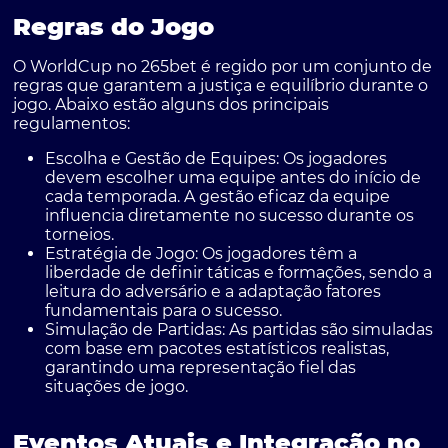
Regras do Jogo
O WorldCup no 265bet é regido por um conjunto de
regras que garantem a justiça e equilíbrio durante o
jogo. Abaixo estão alguns dos principais
regulamentos:
Escolha e Gestão de Equipes:
Os jogadores
devem escolher uma equipe antes do início de
cada temporada. A gestão eficaz da equipe
influencia diretamente no sucesso durante os
torneios.
Estratégia de Jogo:
Os jogadores têm a
liberdade de definir táticas e formações, sendo a
leitura do adversário e a adaptação fatores
fundamentais para o sucesso.
Simulação de Partidas:
As partidas são simuladas
com base em pacotes estatísticos realistas,
garantindo uma representação fiel das
situações de jogo.
Eventos Atuais e Integração no